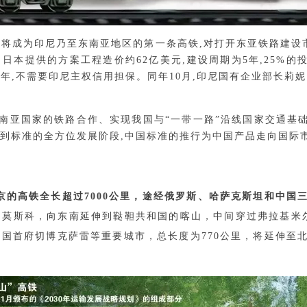
将成为印尼乃至东南亚地区的第一条高铁,对打开东亚铁路建设市场
日本提供的方案工程造价约62亿美元,建设周期为5年,25%的
3年,不需要印尼主权信用担保。同年10月,印尼国有企业部长莉
南亚国家的铁路合作、实现我国与“一带一路”沿线国家交通基
到标准的全方位发展阶段,中国标准的推行为中国产品走向国际
京的高铁全长超过7000公里，途经俄罗斯、哈萨克斯坦和中国
起莫斯科，向东南延伸到鞑靼共和国的喀山，中间穿过弗拉基米
国首府切博克萨雷等重要城市，总长度为770公里，将延伸至北